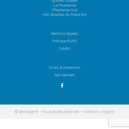
Le Mont Aurélien
La Phocéanne
Phocéanne Sud
HAD Bouches-du-Rhône Est
Mentions légales
Politique RGPD
Crédits
Droits et prévention
Recrutement
© animage.fr – tous droits réservés –
mentions légales