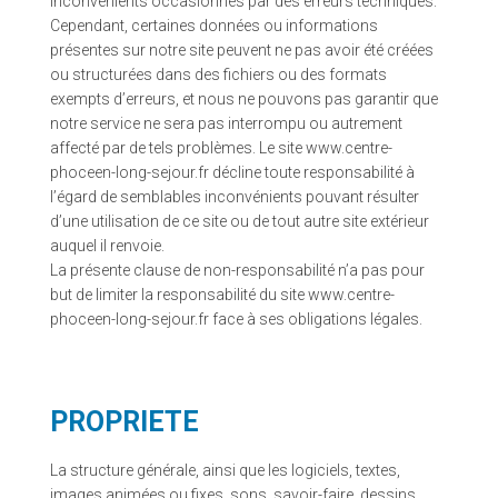
inconvénients occasionnés par des erreurs techniques.
Cependant, certaines données ou informations
présentes sur notre site peuvent ne pas avoir été créées
ou structurées dans des fichiers ou des formats
exempts d’erreurs, et nous ne pouvons pas garantir que
notre service ne sera pas interrompu ou autrement
affecté par de tels problèmes. Le site www.centre-
phoceen-long-sejour.fr décline toute responsabilité à
l’égard de semblables inconvénients pouvant résulter
d’une utilisation de ce site ou de tout autre site extérieur
auquel il renvoie.
La présente clause de non-responsabilité n’a pas pour
but de limiter la responsabilité du site www.centre-
phoceen-long-sejour.fr face à ses obligations légales.
PROPRIETE
La structure générale, ainsi que les logiciels, textes,
images animées ou fixes, sons, savoir-faire, dessins,