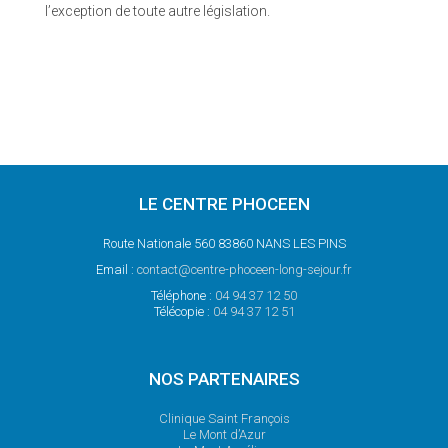
l’exception de toute autre législation.
LE CENTRE PHOCEEN
Route Nationale 560 83860 NANS LES PINS
Email :
contact@centre-phoceen-long-sejour.fr
Téléphone :
04 94 37 12 50
Télécopie :
04 94 37 12 51
NOS PARTENAIRES
Clinique Saint François
Le Mont d’Azur